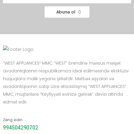
Abunə ol
“WEST APPLIANCES” MMC “WEST” brendinə məxsus məişət
avadanlıqlarının respublikamıza idxal edilməsində eksklüziv
hüquqlara malik yeganə şirkətdir. Mətbəx əşyaları və
avadanlıqlarının satışı üzrə ixtisaslaşmış “WEST APPLIANCES”
MMC, müştərilərə “Keyfiyyəti evinizə gətirək” devizi altında
xidmət edir.
Zəng edin
994504290702