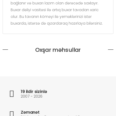
bağlanır və buxarı lazım olan dərəcədə saxlayır.
Buxar dəliyi vasitəsi ilə artıq buxar tavadan xaric
olur. Bu tavanın köməyi ilə yeməklərinizi istər
buxarda, istərsə də qızardaraq hazırlaya bilərsiniz.
Oxşar məhsullar
19 ildir sizinlə
2007 - 2026
Zəmanət