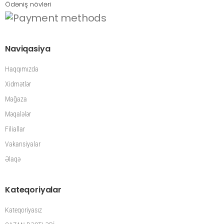
Ödəniş növləri
Naviqasiya
Haqqımızda
Xidmətlər
Mağaza
Məqalələr
Filiallar
Vakansiyalar
Əlaqə
Kateqoriyalar
Kateqoriyasız