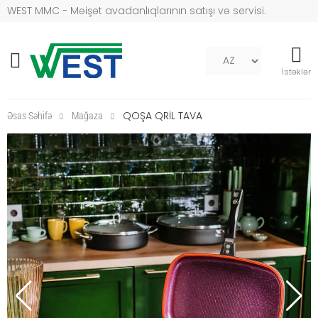
WEST MMC - Məişət avadanlıqlarının satışı və servisi.
Mob naviqasiya
İstəklər
QOŞA QRİL TAVA
Əsas Səhifə
Mağaza