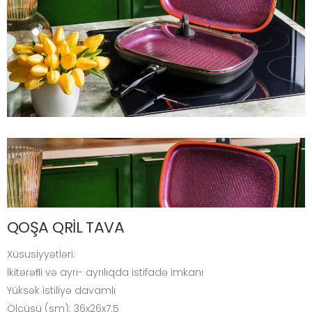
QOŞA QRİL TAVA
Xüsusiyyətləri:
İkitərəﬂi və ayrı- ayrılıqda istifadə imkanı
Yüksək istiliyə davamlı
Ölçüsü (sm): 36x26x7.5