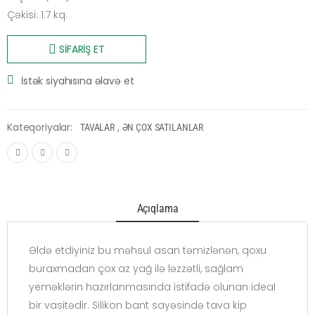
Çəkisi: 1.7 kq.
SİFARİŞ ET
İstək siyahısına əlavə et
Kateqoriyalar:
,
TAVALAR
ƏN ÇOX SATILANLAR
Açıqlama
Əldə etdiyiniz bu məhsul asan təmizlənən, qoxu
buraxmadan çox az yağ ilə ləzzətli, sağlam
yeməklərin hazırlanmasında istifadə olunan ideal
bir vasitədir. Silikon bant sayəsində tava kip