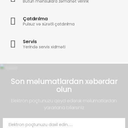
Bütün məhsullara zəmanət veririk
Çatdırılma
Pulsuz və sürətli çatdırılma
Servis
Yerində servis xidməti
Son məlumatlardan xəbərdar
olun
Elektron poçtunuzu qeyd edərək məlumatlardan
yararlana bilərsiniz