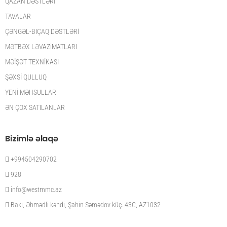
QAZAN DƏSTLƏRİ
TAVALAR
ÇƏNGƏL-BIÇAQ DƏSTLƏRİ
MƏTBƏX LƏVAZiMATLARI
MƏİŞƏT TEXNİKASI
ŞƏXSİ QULLUQ
YENİ MƏHSULLAR
ƏN ÇOX SATILANLAR
Bizimlə əlaqə
+994504290702
928
info@westmmc.az
Bakı, Əhmədli kəndi, Şahin Səmədov küç. 43C, AZ1032