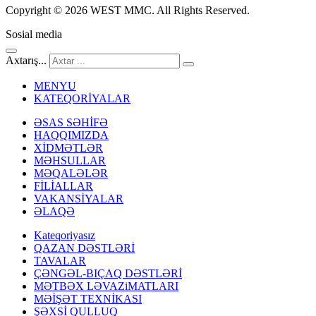
Copyright © 2026 WEST MMC. All Rights Reserved.
Sosial media
Axtarış...
MENYU
KATEQORİYALAR
ƏSAS SƏHİFƏ
HAQQIMIZDA
XİDMƏTLƏR
MƏHSULLAR
MƏQALƏLƏR
FİLİALLAR
VAKANSİYALAR
ƏLAQƏ
Kateqoriyasız
QAZAN DƏSTLƏRİ
TAVALAR
ÇƏNGƏL-BIÇAQ DƏSTLƏRİ
MƏTBƏX LƏVAZiMATLARI
MƏİŞƏT TEXNİKASI
ŞƏXSİ QULLUQ