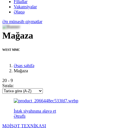
Filiallar
Vakansiyalar
Əlaqə
Ən münasib qiymətlər
Mağaza
WEST MMC
Əsas səhifə
Mağaza
20
-
9
Sırala:
İstək siyahısına əlavə et
Ətraflı
MƏİŞƏT TEXNİKASI