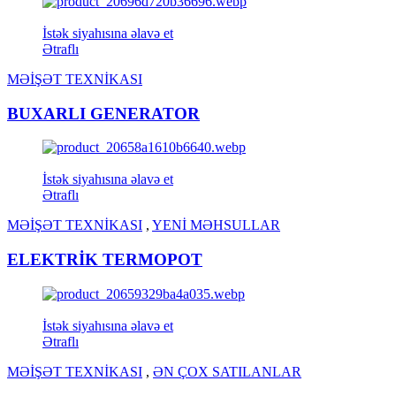
İstək siyahısına əlavə et
Ətraflı
MƏİŞƏT TEXNİKASI
BUXARLI GENERATOR
İstək siyahısına əlavə et
Ətraflı
MƏİŞƏT TEXNİKASI
,
YENİ MƏHSULLAR
ELEKTRİK TERMOPOT
İstək siyahısına əlavə et
Ətraflı
MƏİŞƏT TEXNİKASI
,
ƏN ÇOX SATILANLAR