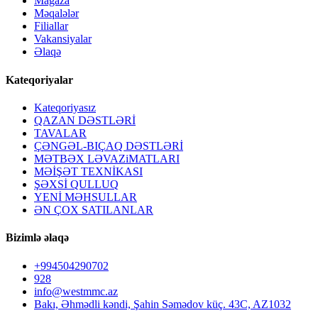
Mağaza
Məqalələr
Filiallar
Vakansiyalar
Əlaqə
Kateqoriyalar
Kateqoriyasız
QAZAN DƏSTLƏRİ
TAVALAR
ÇƏNGƏL-BIÇAQ DƏSTLƏRİ
MƏTBƏX LƏVAZiMATLARI
MƏİŞƏT TEXNİKASI
ŞƏXSİ QULLUQ
YENİ MƏHSULLAR
ƏN ÇOX SATILANLAR
Bizimlə əlaqə
+994504290702
928
info@westmmc.az
Bakı, Əhmədli kəndi, Şahin Səmədov küç. 43C, AZ1032