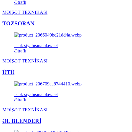
Ətraflı
MƏİŞƏT TEXNİKASI
TOZSORAN
İstək siyahısına əlavə et
Ətraflı
MƏİŞƏT TEXNİKASI
ÜTÜ
İstək siyahısına əlavə et
Ətraflı
MƏİŞƏT TEXNİKASI
ƏL BLENDERİ