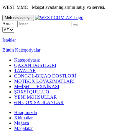
WEST MMC - Məişət avadanlıqlarının satışı və servisi.
Mob naviqasiya
Axtar...
İstəklər
Bütün Kateqoriyalar
Kateqoriyasız
QAZAN DƏSTLƏRİ
TAVALAR
ÇƏNGƏL-BIÇAQ DƏSTLƏRİ
MƏTBƏX LƏVAZiMATLARI
MƏİŞƏT TEXNİKASI
ŞƏXSİ QULLUQ
YENİ MƏHSULLAR
ƏN ÇOX SATILANLAR
Haqqımızda
Xidmətlər
Mağaza
Məqalələr