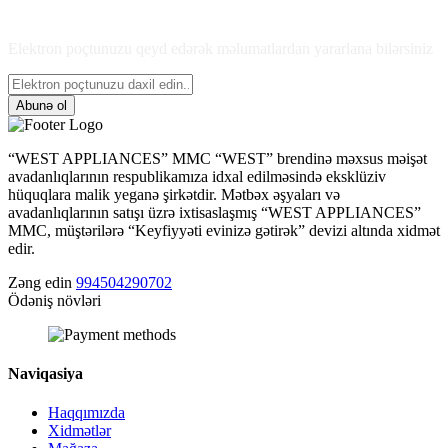
Son məlumatlardan xəbərdar olun
Elektron poçtunuzu qeyd edərək məlumatlardan yararlana bilərsiniz
Abunə ol
“WEST APPLIANCES” MMC “WEST” brendinə məxsus məişət
avadanlıqlarının respublikamıza idxal edilməsində eksklüziv
hüquqlara malik yeganə şirkətdir. Mətbəx əşyaları və
avadanlıqlarının satışı üzrə ixtisaslaşmış “WEST APPLIANCES”
MMC, müştərilərə “Keyfiyyəti evinizə gətirək” devizi altında xidmət
edir.
Zəng edin
994504290702
Ödəniş növləri
Naviqasiya
Haqqımızda
Xidmətlər