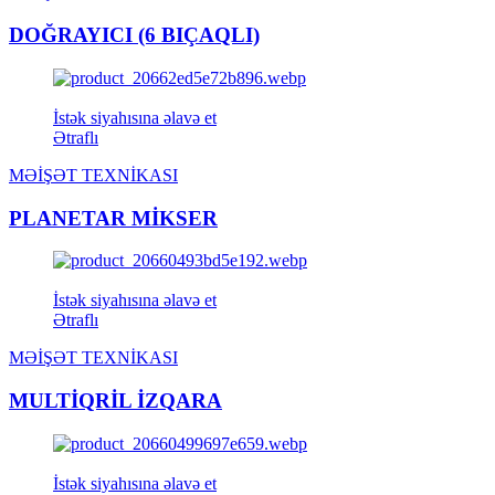
DOĞRAYICI (6 BIÇAQLI)
İstək siyahısına əlavə et
Ətraflı
MƏİŞƏT TEXNİKASI
PLANETAR MİKSER
İstək siyahısına əlavə et
Ətraflı
MƏİŞƏT TEXNİKASI
MULTİQRİL İZQARA
İstək siyahısına əlavə et