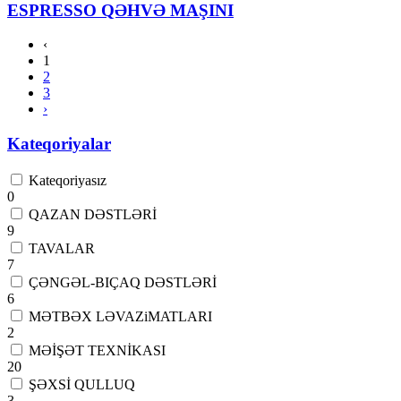
ESPRESSO QƏHVƏ MAŞINI
‹
1
2
3
›
Kateqoriyalar
Kateqoriyasız
0
QAZAN DƏSTLƏRİ
9
TAVALAR
7
ÇƏNGƏL-BIÇAQ DƏSTLƏRİ
6
MƏTBƏX LƏVAZiMATLARI
2
MƏİŞƏT TEXNİKASI
20
ŞƏXSİ QULLUQ
3