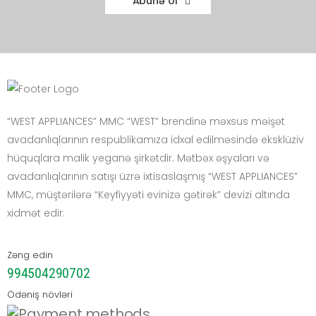
Abunə ol
“WEST APPLIANCES” MMC “WEST” brendinə məxsus məişət
avadanlıqlarının respublikamıza idxal edilməsində eksklüziv
hüquqlara malik yeganə şirkətdir. Mətbəx əşyaları və
avadanlıqlarının satışı üzrə ixtisaslaşmış “WEST APPLIANCES”
MMC, müştərilərə “Keyfiyyəti evinizə gətirək” devizi altında
xidmət edir.
Zəng edin
994504290702
Ödəniş növləri