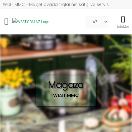
WEST MMC - Məişət avadanlıqlarının satışı və servisi.
Mob naviqasiya
İstəklər
Mağaza
WEST MMC