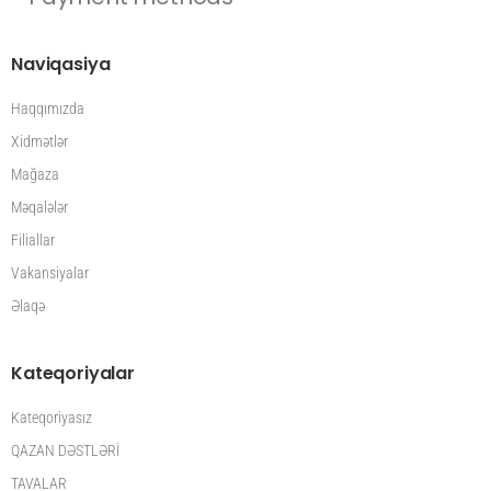
Naviqasiya
Haqqımızda
Xidmətlər
Mağaza
Məqalələr
Filiallar
Vakansiyalar
Əlaqə
Kateqoriyalar
Kateqoriyasız
QAZAN DƏSTLƏRİ
TAVALAR