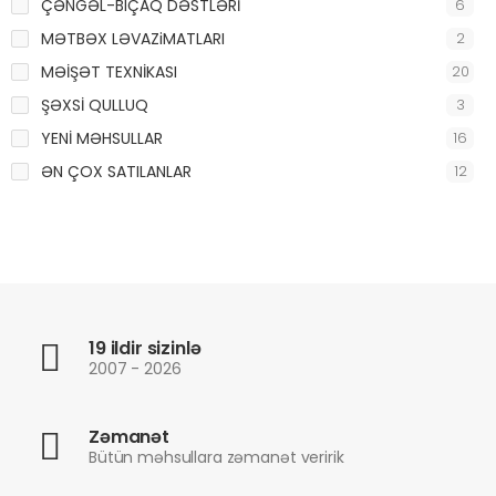
ÇƏNGƏL-BIÇAQ DƏSTLƏRİ
6
MƏTBƏX LƏVAZiMATLARI
2
MƏİŞƏT TEXNİKASI
20
ŞƏXSİ QULLUQ
3
YENİ MƏHSULLAR
16
ƏN ÇOX SATILANLAR
12
19 ildir sizinlə
2007 - 2026
Zəmanət
Bütün məhsullara zəmanət veririk