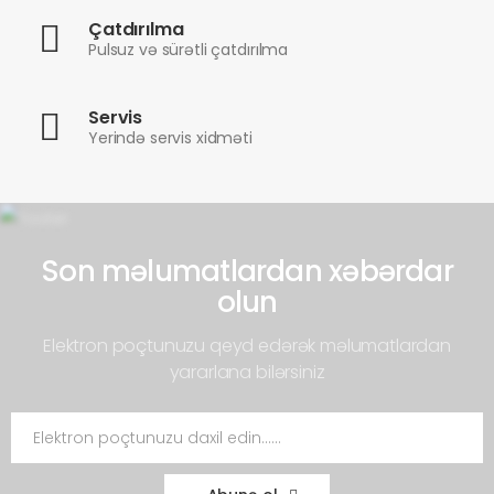
Çatdırılma
Pulsuz və sürətli çatdırılma
Servis
Yerində servis xidməti
Son məlumatlardan xəbərdar
olun
Elektron poçtunuzu qeyd edərək məlumatlardan
yararlana bilərsiniz