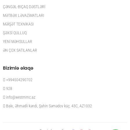
ÇƏNGƏL-BIÇAQ DƏSTLƏRİ
MƏTBƏX LƏVAZiMATLARI
MƏİŞƏT TEXNİKASI
ŞƏXSİ QULLUQ
YENİ MƏHSULLAR
ƏN ÇOX SATILANLAR
Bizimlə əlaqə
+994504290702
928
info@westmmc.az
Bakı, Əhmədli kəndi, Şahin Səmədov küç. 43C, AZ1032