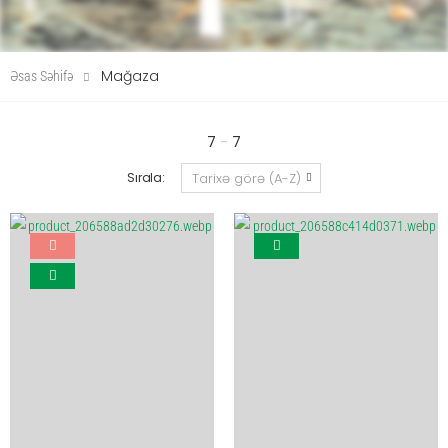
Mağaza
Əsas Səhifə
7
-
7
Sırala: