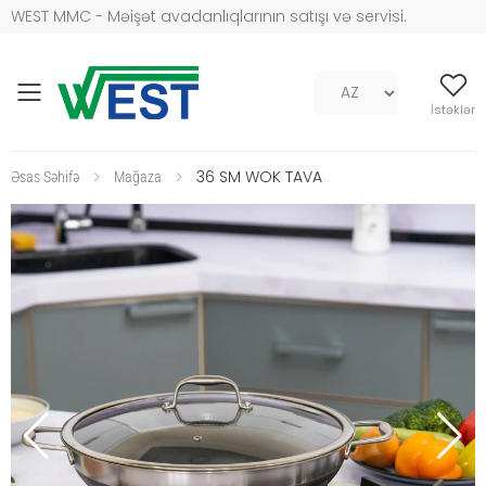
WEST MMC - Məişət avadanlıqlarının satışı və servisi.
Mob naviqasiya
İstəklər
36 SM WOK TAVA
Əsas Səhifə
Mağaza