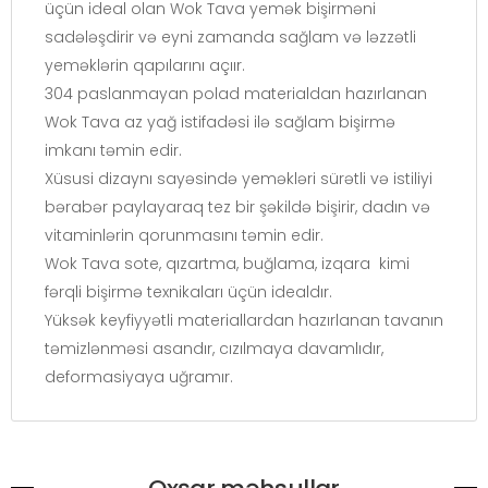
üçün ideal olan Wok Tava yemək bişirməni
sadələşdirir və eyni zamanda sağlam və ləzzətli
yeməklərin qapılarını açıır.
304 paslanmayan polad materialdan hazırlanan
Wok Tava az yağ istifadəsi ilə sağlam bişirmə
imkanı təmin edir.
Xüsusi dizaynı sayəsində yeməkləri sürətli və istiliyi
bərabər paylayaraq tez bir şəkildə bişirir, dadın və
vitaminlərin qorunmasını təmin edir.
Wok Tava sote, qızartma, buğlama, izqara kimi
fərqli bişirmə texnikaları üçün idealdır.
Yüksək keyfiyyətli materiallardan hazırlanan tavanın
təmizlənməsi asandır, cızılmaya davamlıdır,
deformasiyaya uğramır.