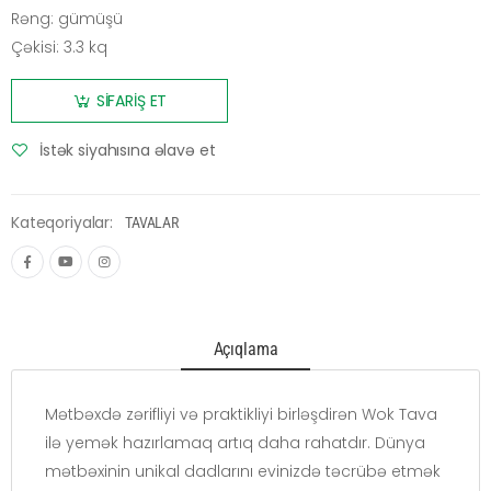
Rəng: gümüşü
Çəkisi: 3.3 kq
SİFARİŞ ET
İstək siyahısına əlavə et
Kateqoriyalar:
TAVALAR
Açıqlama
Mətbəxdə zərifliyi və praktikliyi birləşdirən Wok Tava
ilə yemək hazırlamaq artıq daha rahatdır. Dünya
mətbəxinin unikal dadlarını evinizdə təcrübə etmək