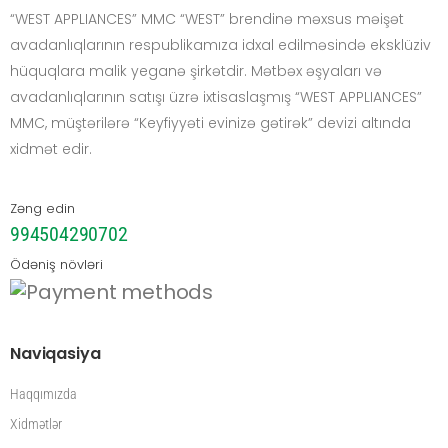
“WEST APPLIANCES” MMC “WEST” brendinə məxsus məişət
avadanlıqlarının respublikamıza idxal edilməsində eksklüziv
hüquqlara malik yeganə şirkətdir. Mətbəx əşyaları və
avadanlıqlarının satışı üzrə ixtisaslaşmış “WEST APPLIANCES”
MMC, müştərilərə “Keyfiyyəti evinizə gətirək” devizi altında
xidmət edir.
Zəng edin
994504290702
Ödəniş növləri
Naviqasiya
Haqqımızda
Xidmətlər