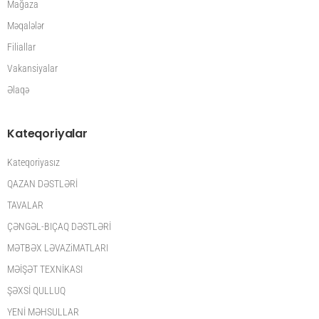
Mağaza
Məqalələr
Filiallar
Vakansiyalar
Əlaqə
Kateqoriyalar
Kateqoriyasız
QAZAN DƏSTLƏRİ
TAVALAR
ÇƏNGƏL-BIÇAQ DƏSTLƏRİ
MƏTBƏX LƏVAZiMATLARI
MƏİŞƏT TEXNİKASI
ŞƏXSİ QULLUQ
YENİ MƏHSULLAR