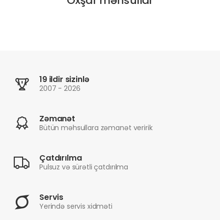
Oxşar məhsullar
19 ildir sizinlə
2007 - 2026
Zəmanət
Bütün məhsullara zəmanət veririk
Çatdırılma
Pulsuz və sürətli çatdırılma
Servis
Yerində servis xidməti