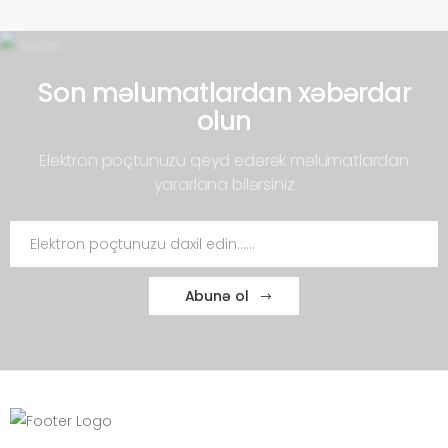
Son məlumatlardan xəbərdar
olun
Elektron poçtunuzu qeyd edərək məlumatlardan
yararlana bilərsiniz
Abunə ol