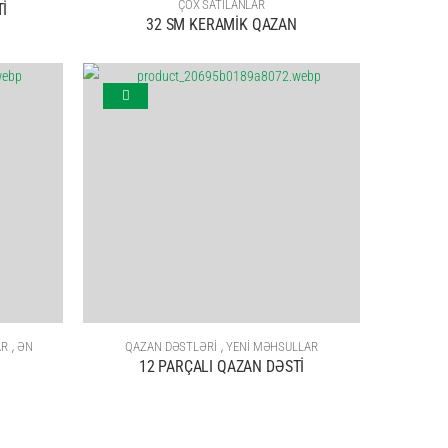
ÇOX SATILANLAR
İ
32 SM KERAMİK QAZAN
,
,
AR
ƏN
QAZAN DƏSTLƏRİ
YENİ MƏHSULLAR
12 PARÇALI QAZAN DƏSTİ