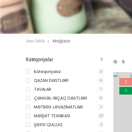
Mağaza
Əsas Səhifə
Kateqoriyalar
16
-
9
Kateqoriyasız
0
QAZAN DƏSTLƏRİ
9
TAVALAR
7
ÇƏNGƏL-BIÇAQ DƏSTLƏRİ
6
MƏTBƏX LƏVAZiMATLARI
2
MƏİŞƏT TEXNİKASI
20
ŞƏXSİ QULLUQ
3