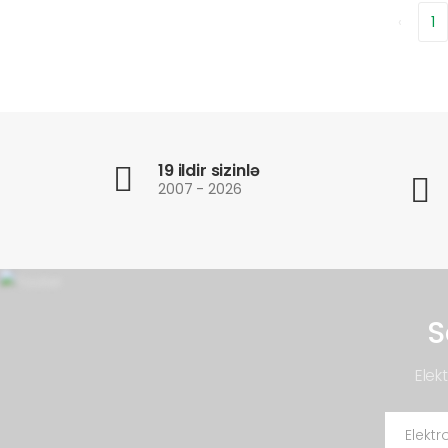
‹
1
19 ildir sizinlə
2007 - 2026
S
Elek