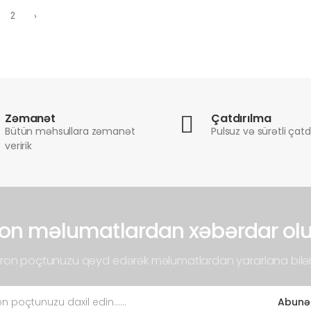
2
›
Zəmanət
Çatdırılma
Bütün məhsullara zəmanət
Pulsuz və sürətli çatd
veririk
on məlumatlardan xəbərdar ol
tron poçtunuzu qeyd edərək məlumatlardan yararlana bilər
Abunə