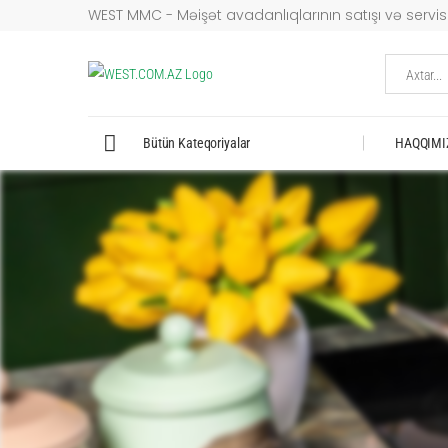
WEST MMC - Məişət avadanlıqlarının satışı və servisi
Axtar...
Bütün Kateqoriyalar
HAQQIMI