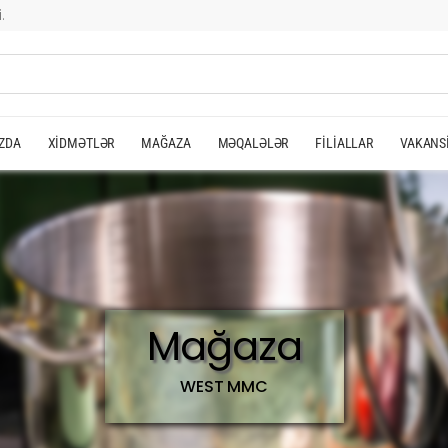
.
ZDA
XIDMƏTLƏR
MAĞAZA
MƏQALƏLƏR
FILIALLAR
VAKANS
Mağaza
WEST MMC