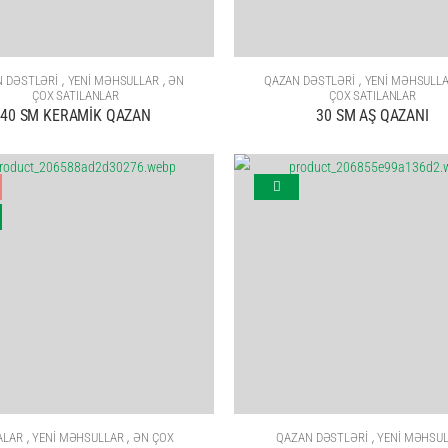
,
,
,
 DƏSTLƏRİ
YENİ MƏHSULLAR
ƏN
QAZAN DƏSTLƏRİ
YENİ MƏHSULL
ÇOX SATILANLAR
ÇOX SATILANLAR
40 SM KERAMİK QAZAN
30 SM AŞ QAZANI
,
,
,
ALAR
YENİ MƏHSULLAR
ƏN ÇOX
QAZAN DƏSTLƏRİ
YENİ MƏHSU