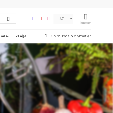
İstəklər
Ən münasib qiymətlər
IYALAR
ƏLAQƏ