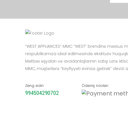
“WEST APPLIANCES” MMC “WEST” brendinə məxsus mə
respublikamıza idxal edilməsində eksklüziv hüquqla
Mətbəx əşyaları və avadanlıqlarının satışı üzrə ixt
MMC, müştərilərə “Keyfiyyəti evinizə gətirək” devizi 
Zəng edin
Ödəniş növləri
994504290702