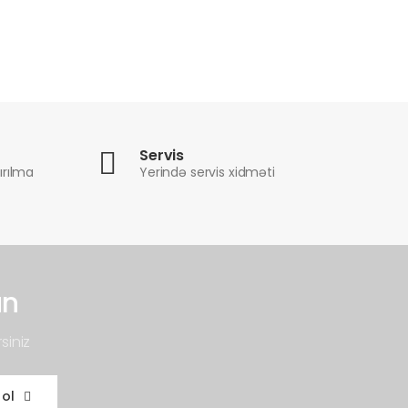
Servis
ırılma
Yerində servis xidməti
un
siniz
 ol