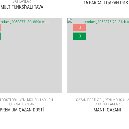
SATILANLAR
15 PARÇALI QAZAN DƏST
MULTİFUNKSİYALI TAVA
,
,
,
 DƏSTLƏRİ
YENİ MƏHSULLAR
ƏN
QAZAN DƏSTLƏRİ
YENİ MƏHSULL
ÇOX SATILANLAR
ÇOX SATILANLAR
PREMİUM QAZAN DƏSTİ
MANTI QAZANI