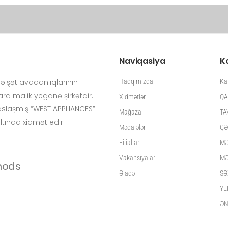
Naviqasiya
K
işət avadanlıqlarının
Haqqımızda
Ka
ra malik yeganə şirkətdir.
Xidmətlər
QA
isaslaşmış “WEST APPLIANCES”
Mağaza
TA
altında xidmət edir.
Məqalələr
ÇƏ
Filiallar
MƏ
Vakansiyalar
MƏ
Əlaqə
ŞƏ
YE
ƏN