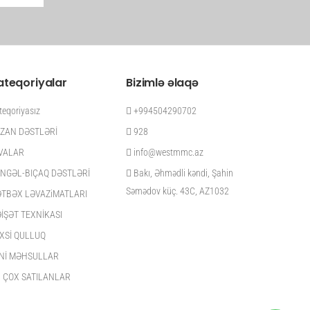
ateqoriyalar
Bizimlə əlaqə
teqoriyasız
+994504290702
ZAN DƏSTLƏRİ
928
VALAR
info@westmmc.az
NGƏL-BIÇAQ DƏSTLƏRİ
Bakı, Əhmədli kəndi, Şahin
Səmədov küç. 43C, AZ1032
TBƏX LƏVAZiMATLARI
İŞƏT TEXNİKASI
XSİ QULLUQ
Nİ MƏHSULLAR
 ÇOX SATILANLAR