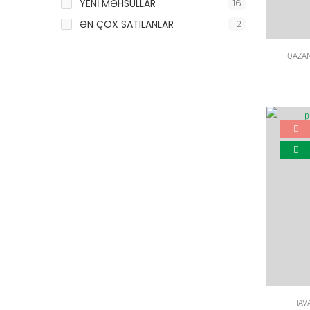
YENİ MƏHSULLAR
16
ƏN ÇOX SATILANLAR
12
QAZAN
TAV