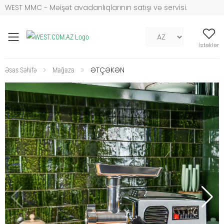
WEST MMC - Məişət avadanlıqlarının satışı və servisi.
Mob naviqasiya
İstəklər
ƏTÇƏKƏN
Əsas Səhifə
Mağaza