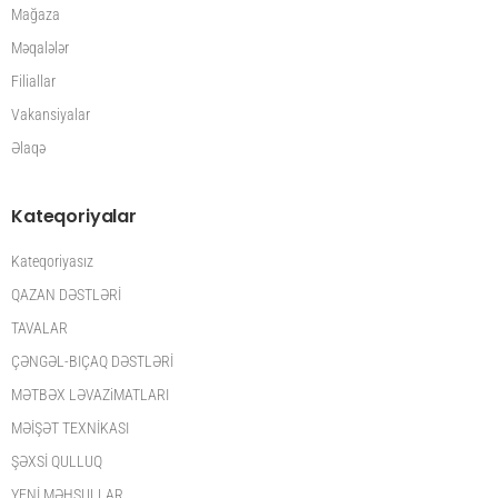
Mağaza
Məqalələr
Filiallar
Vakansiyalar
Əlaqə
Kateqoriyalar
Kateqoriyasız
QAZAN DƏSTLƏRİ
TAVALAR
ÇƏNGƏL-BIÇAQ DƏSTLƏRİ
MƏTBƏX LƏVAZiMATLARI
MƏİŞƏT TEXNİKASI
ŞƏXSİ QULLUQ
YENİ MƏHSULLAR