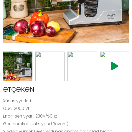
ƏTÇƏKƏN
Xüsusiyyətləri:
Güc: 2000 Vt
Enerji sərfiyyatı: 230V/50Hz
Geri hərəkət funksiyası (Revers)
2 ədəd yüksək keyfiyyətli paslanmayan polad bıçaq