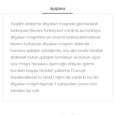
Açıqlama
Təqdim etdiyimiz Ətçəkən maşında geri hərəkət
funksiyası (Revers funksiyası) vardır ki, bu funksiya
Ətçəkən maşınların ən önəmli funksiyalarındandır.
Revers funksiyası Ətçəkən maşının diskində
hansısa qalıqlar qaldığında, onu əks tərəfə hərəkət
etdirərək bütün qalıqları təmizləyir və bunun üçün
sizə maşını hissələrə ayırmağa ehtiyac qalmır.
Bundan başqa Yenidən yükləmə (Curcuit
breaker&Reset to reset) rejimi də vardır ki, bu da
Ətçəkən maşını ilişəndə 3 saniyədən sonra onu
yenidən işə salır.