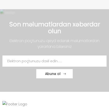
Son məlumatlardan xəbərdar
olun
Elektron poçtunuzu qeyd edərək məlumatlardan
yararlana bilərsiniz
Abunə ol