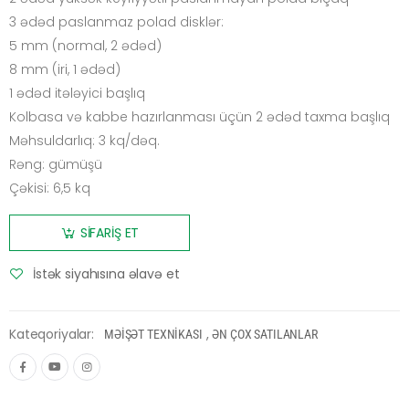
3 ədəd paslanmaz polad disklər:
5 mm (normal, 2 ədəd)
8 mm (iri, 1 ədəd)
1 ədəd itələyici başlıq
Kolbasa və kabbe hazırlanması üçün 2 ədəd taxma başlıq
Məhsuldarlıq: 3 kq/dəq.
Rəng: gümüşü
Çəkisi: 6,5 kq
SİFARİŞ ET
İstək siyahısına əlavə et
Kateqoriyalar:
,
MƏİŞƏT TEXNİKASI
ƏN ÇOX SATILANLAR