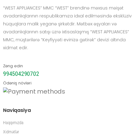
“WEST APPLIANCES” MMC “WEST” brendinə məxsus məişət
avadanlıqlarının respublikamıza idxal edilməsində eksklüziv
hüquqlara malik yeganə şirkətdir. Mətbəx əşyaları və
avadanlıqlarının satışı üzrə ixtisaslaşmış “WEST APPLIANCES”
MMC, müştərilərə “Keyfiyyəti evinizə gətirək” devizi altında
xidmət edir.
Zəng edin
994504290702
Ödəniş növləri
Naviqasiya
Haqqımızda
Xidmətlər