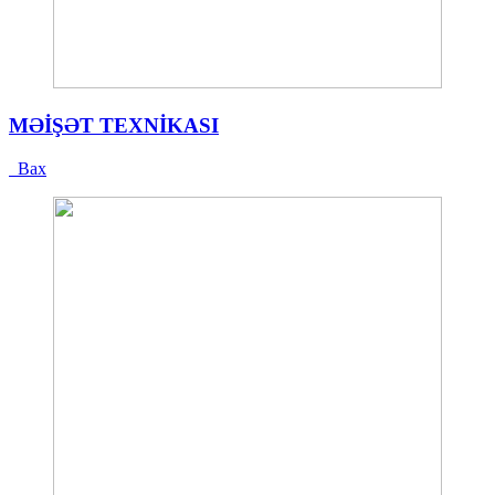
MƏİŞƏT TEXNİKASI
Bax