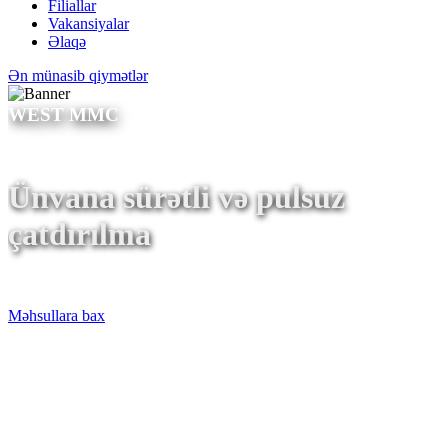
Filiallar
Vakansiyalar
Əlaqə
Ən münasib qiymətlər
WEST MMC
Ünvana sürətli və pulsuz
çatdırılma
Məhsullara bax