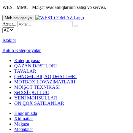
WEST MMC - Məişət avadanlıqlarının satışı və servisi.
Mob naviqasiya
Axtar...
İstəklər
Bütün Kateqoriyalar
Kateqoriyasız
QAZAN DƏSTLƏRİ
TAVALAR
ÇƏNGƏL-BIÇAQ DƏSTLƏRİ
MƏTBƏX LƏVAZiMATLARI
MƏİŞƏT TEXNİKASI
ŞƏXSİ QULLUQ
YENİ MƏHSULLAR
ƏN ÇOX SATILANLAR
Haqqımızda
Xidmətlər
Mağaza
Məqalələr