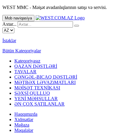
WEST MMC - Məişət avadanlıqlarının satışı və servisi.
Mob naviqasiya
Axtar...
İstəklər
Bütün Kateqoriyalar
Kateqoriyasız
QAZAN DƏSTLƏRİ
TAVALAR
ÇƏNGƏL-BIÇAQ DƏSTLƏRİ
MƏTBƏX LƏVAZiMATLARI
MƏİŞƏT TEXNİKASI
ŞƏXSİ QULLUQ
YENİ MƏHSULLAR
ƏN ÇOX SATILANLAR
Haqqımızda
Xidmətlər
Mağaza
Məqalələr