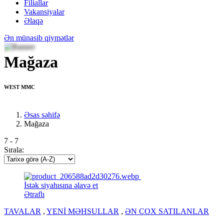
Filiallar
Vakansiyalar
Əlaqə
Ən münasib qiymətlər
Mağaza
WEST MMC
Əsas səhifə
Mağaza
7
-
7
Sırala:
İstək siyahısına əlavə et
Ətraflı
TAVALAR
,
YENİ MƏHSULLAR
,
ƏN ÇOX SATILANLAR