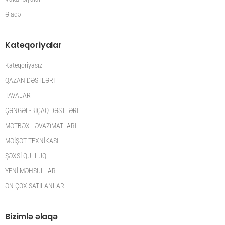
Əlaqə
Kateqoriyalar
Kateqoriyasız
QAZAN DƏSTLƏRİ
TAVALAR
ÇƏNGƏL-BIÇAQ DƏSTLƏRİ
MƏTBƏX LƏVAZiMATLARI
MƏİŞƏT TEXNİKASI
ŞƏXSİ QULLUQ
YENİ MƏHSULLAR
ƏN ÇOX SATILANLAR
Bizimlə əlaqə