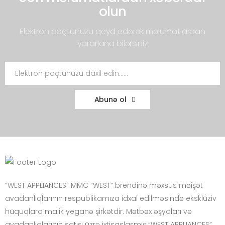
olun
Elektron poçtunuzu qeyd edərək məlumatlardan
yararlana bilərsiniz
Abunə ol
“WEST APPLIANCES” MMC “WEST” brendinə məxsus məişət
avadanlıqlarının respublikamıza idxal edilməsində eksklüziv
hüquqlara malik yeganə şirkətdir. Mətbəx əşyaları və
avadanlıqlarının satışı üzrə ixtisaslaşmış “WEST APPLIANCES”