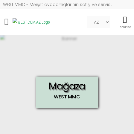
WEST MMC - Məişət avadanlıqlarının satışı və servisi.
Mob naviqasiya
İstəklər
Mağaza
WEST MMC