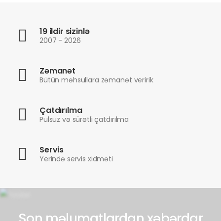
19 ildir sizinlə
2007 - 2026
Zəmanət
Bütün məhsullara zəmanət veririk
Çatdırılma
Pulsuz və sürətli çatdırılma
Servis
Yerində servis xidməti
Son məlumatlardan xəbərdar