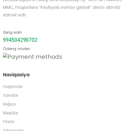
MMC, müştərilərə “Keyfiyyəti evinizə gətirək” devizi altında
xidmət edir.
Zəng edin
994504290702
Ödəniş növləri
Naviqasiya
Haqqımızda
Xidmətlər
Mağaza
Məqalələr
Filiallar
Vakansiyalar