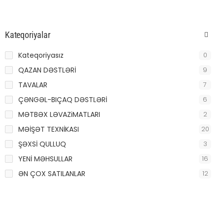
Kateqoriyalar
Kateqoriyasız
0
QAZAN DƏSTLƏRİ
9
TAVALAR
7
ÇƏNGƏL-BIÇAQ DƏSTLƏRİ
6
MƏTBƏX LƏVAZiMATLARI
2
MƏİŞƏT TEXNİKASI
20
ŞƏXSİ QULLUQ
3
YENİ MƏHSULLAR
16
ƏN ÇOX SATILANLAR
12