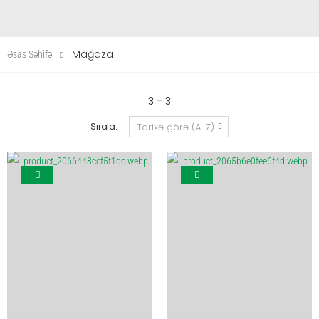
Mağaza
Əsas Səhifə
3
-
3
Sırala: