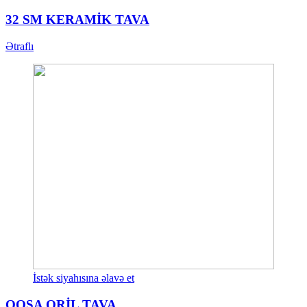
32 SM KERAMİK TAVA
Ətraflı
İstək siyahısına əlavə et
QOŞA QRİL TAVA