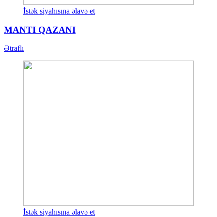
İstək siyahısına əlavə et
MANTI QAZANI
Ətraflı
İstək siyahısına əlavə et