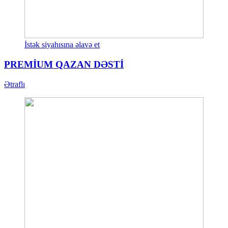
İstək siyahısına əlavə et
PREMİUM QAZAN DƏSTİ
Ətraflı