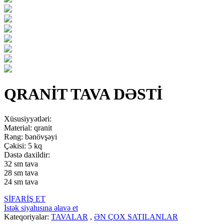
QRANİT TAVA DƏSTİ
Xüsusiyyətləri:
Material: qranit
Rəng: bənövşəyi
Çəkisi: 5 kq
Dəstə daxildir:
32 sm tava
28 sm tava
24 sm tava
SİFARİŞ ET
İstək siyahısına əlavə et
Kateqoriyalar:
TAVALAR
,
ƏN ÇOX SATILANLAR