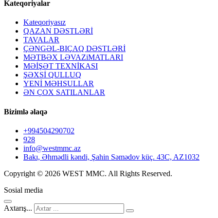
Kateqoriyalar
Kateqoriyasız
QAZAN DƏSTLƏRİ
TAVALAR
ÇƏNGƏL-BIÇAQ DƏSTLƏRİ
MƏTBƏX LƏVAZiMATLARI
MƏİŞƏT TEXNİKASI
ŞƏXSİ QULLUQ
YENİ MƏHSULLAR
ƏN ÇOX SATILANLAR
Bizimlə əlaqə
+994504290702
928
info@westmmc.az
Bakı, Əhmədli kəndi, Şahin Səmədov küç. 43C, AZ1032
Copyright © 2026 WEST MMC. All Rights Reserved.
Sosial media
Axtarış...