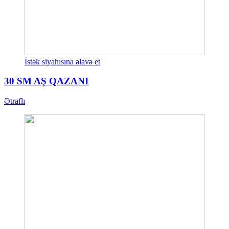
İstək siyahısına əlavə et
30 SM AŞ QAZANI
Ətraflı