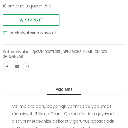
18 sm qulplu qazan 1,5 lt
SİFARİŞ ET
İstək siyahısına əlavə et
Kateqoriyalar:
,
,
QAZAN DƏSTLƏRİ
YENİ MƏHSULLAR
ƏN ÇOX
SATILANLAR
Açıqlama
Cızılmalara qarşı dayanıqlı, yanmaz və yapışmaz
xüsusiyyətli Tökmə Qranit Qazan dəstinin qeyri-adi
dizaynı mətbəxinizə dekorativ görünüş qatacaqdır.