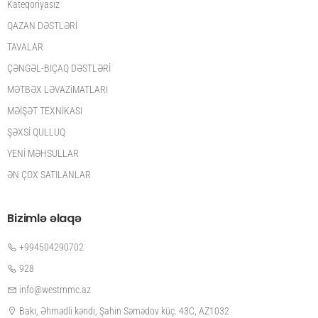
Kateqoriyasız
QAZAN DƏSTLƏRİ
TAVALAR
ÇƏNGƏL-BIÇAQ DƏSTLƏRİ
MƏTBƏX LƏVAZiMATLARI
MƏİŞƏT TEXNİKASI
ŞƏXSİ QULLUQ
YENİ MƏHSULLAR
ƏN ÇOX SATILANLAR
Bizimlə əlaqə
+994504290702
928
info@westmmc.az
Bakı, Əhmədli kəndi, Şahin Səmədov küç. 43C, AZ1032