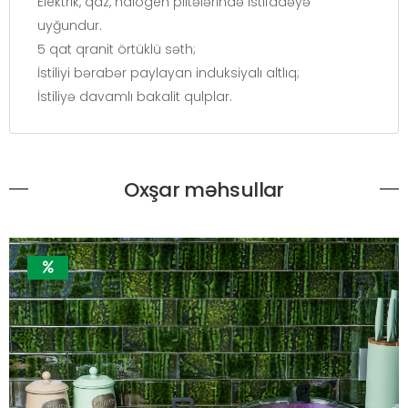
Elektrik, qaz, halogen plitələrində istifadəyə
uyğundur.
5 qat qranit örtüklü səth;
İstiliyi bərabər paylayan induksiyalı altlıq;
İstiliyə davamlı bakalit qulplar.
Oxşar məhsullar