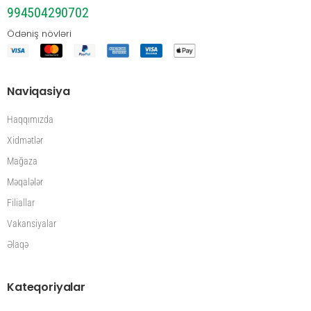
994504290702
Ödəniş növləri
Naviqasiya
Haqqımızda
Xidmətlər
Mağaza
Məqalələr
Filiallar
Vakansiyalar
Əlaqə
Kateqoriyalar