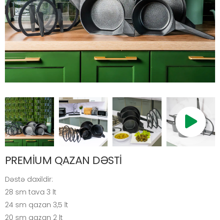
PREMİUM QAZAN DƏSTİ
Dəstə daxildir:
28 sm tava 3 lt
24 sm qazan 3,5 lt
20 sm qazan 2 lt