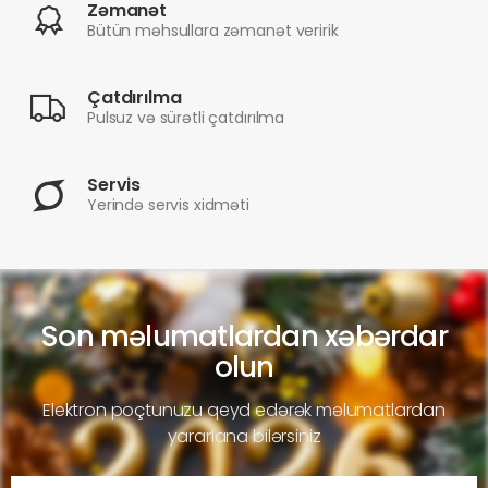
Zəmanət
Bütün məhsullara zəmanət veririk
Çatdırılma
Pulsuz və sürətli çatdırılma
Servis
Yerində servis xidməti
Son məlumatlardan xəbərdar
olun
Elektron poçtunuzu qeyd edərək məlumatlardan
yararlana bilərsiniz