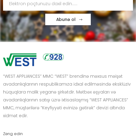
Abunə ol
“WEST APPLIANCES” MMC “WEST” brendinə məxsus məişət
avadanlıqlarının respublikamıza idxal edilməsində eksklüziv
hüquqlara malik yeganə şirkətdir. Mətbəx əşyaları və
avadanlıqlarının satışı üzrə ixtisaslaşmış “WEST APPLIANCES”
MMC, müştərilərə “Keyfiyyəti evinizə gətirək” devizi altında
xidmət edir.
Zəng edin