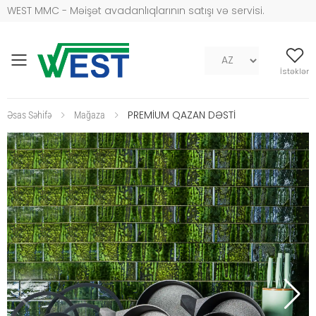
WEST MMC - Məişət avadanlıqlarının satışı və servisi.
Mob naviqasiya
İstəklər
PREMİUM QAZAN DƏSTİ
Əsas Səhifə
Mağaza