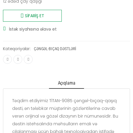
12 ədəd çay qaşığı
SİFARİŞ ET
İstək siyahısına əlavə et
Kateqoriyalar:
ÇƏNGƏL-BIÇAQ DƏSTLƏRİ
Açıqlama
Təqdim etdiyimiz TİTAN-9085 çəngəl-bıçaq-qaşıq
dəsti, ən tələbkar müştərinin gözləntilərinə cavab
verən orijinal və gözəl dizaynın bir nümunəsidir. Bu
dəstin istehsalında məhsulların emalı və
cilalanması üçün bahalı texnologiyadan istifadə