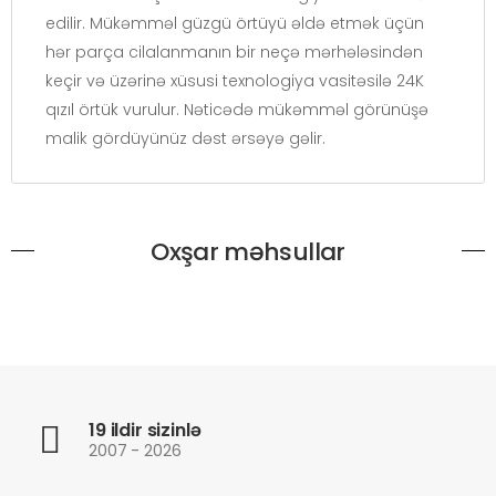
edilir. Mükəmməl güzgü örtüyü əldə etmək üçün
hər parça cilalanmanın bir neçə mərhələsindən
keçir və üzərinə xüsusi texnologiya vasitəsilə 24K
qızıl örtük vurulur. Nəticədə mükəmməl görünüşə
malik gördüyünüz dəst ərsəyə gəlir.
Oxşar məhsullar
19 ildir sizinlə
2007 - 2026