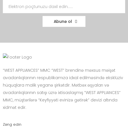
Abunə ol
“WEST APPLIANCES” MMC “WEST” brendinə məxsus məişət
avadanlıqlarının respublikamıza idxal edilməsində eksklüziv
hüquqlara malik yeganə şirkətdir. Mətbəx əşyaları və
avadanlıqlarının satışı üzrə ixtisaslaşmış “WEST APPLIANCES”
MMC, müştərilərə “Keyfiyyəti evinizə gətirək” devizi altında
xidmət edir.
Zəng edin