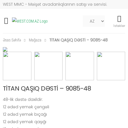
WEST MMC - Məişət avadanlıqlarının satışı və servisi.
Mob naviqasiya
İstəklər
TİTAN QAŞIQ DƏSTİ – 9085-48
Əsas Səhifə
Mağaza
TİTAN QAŞIQ DƏSTİ – 9085-48
48-lik dəstə daxildir:
12 ədəd yemək çəngəli
12 ədəd yemək bıçağı
12 ədəd yemək qaşığı