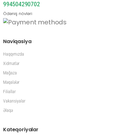
994504290702
Ödəniş növləri
Naviqasiya
Haqqımızda
Xidmətlər
Mağaza
Məqalələr
Filiallar
Vakansiyalar
Əlaqə
Kateqoriyalar