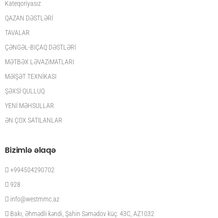
Kateqoriyasız
QAZAN DƏSTLƏRİ
TAVALAR
ÇƏNGƏL-BIÇAQ DƏSTLƏRİ
MƏTBƏX LƏVAZiMATLARI
MƏİŞƏT TEXNİKASI
ŞƏXSİ QULLUQ
YENİ MƏHSULLAR
ƏN ÇOX SATILANLAR
Bizimlə əlaqə
+994504290702
928
info@westmmc.az
Bakı, Əhmədli kəndi, Şahin Səmədov küç. 43C, AZ1032