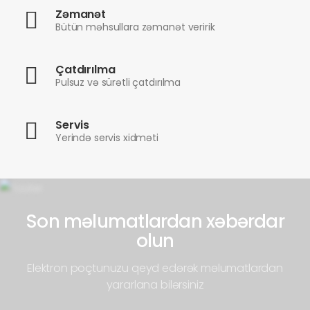
Zəmanət
Bütün məhsullara zəmanət veririk
Çatdırılma
Pulsuz və sürətli çatdırılma
Servis
Yerində servis xidməti
Son məlumatlardan xəbərdar
olun
Elektron poçtunuzu qeyd edərək məlumatlardan
yararlana bilərsiniz