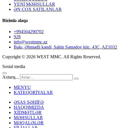
YENİ MƏHSULLAR
ƏN ÇOX SATILANLAR
Bizimlə əlaqə
+994504290702
928
info@westmmc.az
Bakı, Əhmədli kəndi, Şahin Səmədov küç. 43C, AZ1032
Copyright © 2026 WEST MMC. All Rights Reserved.
Sosial media
Axtarış...
MENYU
KATEQORİYALAR
ƏSAS SƏHİFƏ
HAQQIMIZDA
XİDMƏTLƏR
MƏHSULLAR
MƏQALƏLƏR
FİLİALLAR