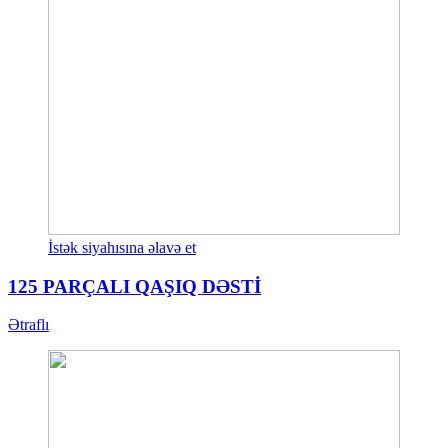
İstək siyahısına əlavə et
125 PARÇALI QAŞIQ DƏSTİ
Ətraflı