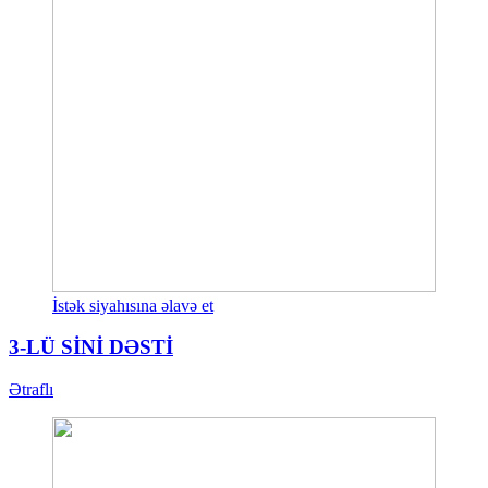
İstək siyahısına əlavə et
3-LÜ SİNİ DƏSTİ
Ətraflı