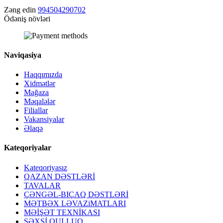
Zəng edin
994504290702
Ödəniş növləri
Naviqasiya
Haqqımızda
Xidmətlər
Mağaza
Məqalələr
Filiallar
Vakansiyalar
Əlaqə
Kateqoriyalar
Kateqoriyasız
QAZAN DƏSTLƏRİ
TAVALAR
ÇƏNGƏL-BIÇAQ DƏSTLƏRİ
MƏTBƏX LƏVAZiMATLARI
MƏİŞƏT TEXNİKASI
ŞƏXSİ QULLUQ