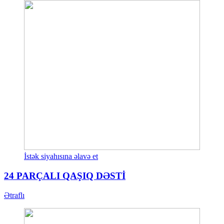
İstək siyahısına əlavə et
24 PARÇALI QAŞIQ DƏSTİ
Ətraflı