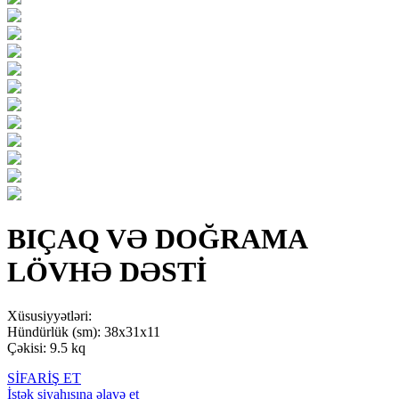
BIÇAQ VƏ DOĞRAMA
LÖVHƏ DƏSTİ
Xüsusiyyətləri:
Hündürlük (sm): 38x31x11
Çəkisi: 9.5 kq
SİFARİŞ ET
İstək siyahısına əlavə et