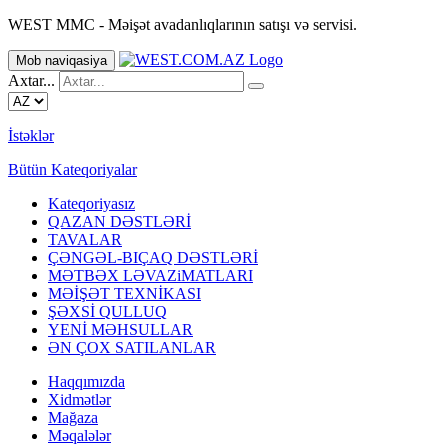
WEST MMC - Məişət avadanlıqlarının satışı və servisi.
Mob naviqasiya
Axtar...
İstəklər
Bütün Kateqoriyalar
Kateqoriyasız
QAZAN DƏSTLƏRİ
TAVALAR
ÇƏNGƏL-BIÇAQ DƏSTLƏRİ
MƏTBƏX LƏVAZiMATLARI
MƏİŞƏT TEXNİKASI
ŞƏXSİ QULLUQ
YENİ MƏHSULLAR
ƏN ÇOX SATILANLAR
Haqqımızda
Xidmətlər
Mağaza
Məqalələr