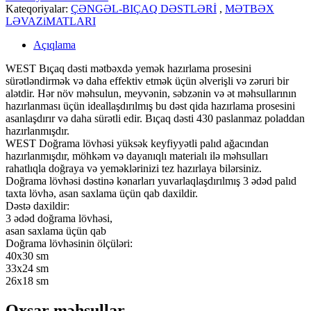
Kateqoriyalar:
ÇƏNGƏL-BIÇAQ DƏSTLƏRİ
,
MƏTBƏX
LƏVAZiMATLARI
Açıqlama
WEST Bıçaq dəsti mətbəxdə yemək hazırlama prosesini
sürətləndirmək və daha effektiv etmək üçün əlverişli və zəruri bir
alətdir. Hər növ məhsulun, meyvənin, səbzənin və ət məhsullarının
hazırlanması üçün ideallaşdırılmış bu dəst qida hazırlama prosesini
asanlaşdırır və daha sürətli edir.
Bıçaq dəsti 430 paslanmaz poladdan
hazırlanmışdır.
WEST Doğrama lövhəsi yüksək keyfiyyətli palıd ağacından
hazırlanmışdır, möhkəm və dayanıqlı materialı ilə məhsulları
rahatlıqla doğraya və yeməklərinizi tez hazırlaya bilərsiniz.
Doğrama lövhəsi dəstinə kənarları yuvarlaqlaşdırılmış 3 ədəd palıd
taxta lövhə, asan saxlama üçün qab daxildir.
Dəstə daxildir:
3 ədəd doğrama lövhəsi,
asan saxlama üçün qab
Doğrama lövhəsinin ölçüləri:
40x30 sm
33x24 sm
26x18 sm
Oxşar məhsullar