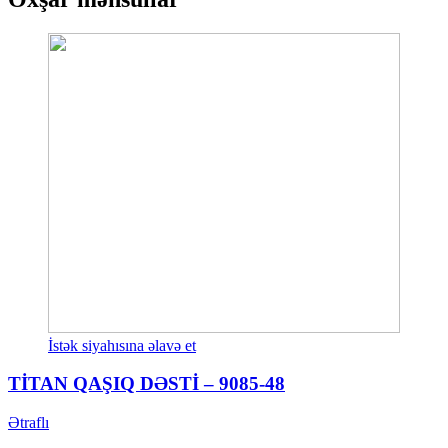
İstək siyahısına əlavə et
TİTAN QAŞIQ DƏSTİ – 9085-48
Ətraflı