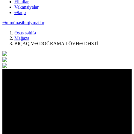
Filiallar
Vakansiyalar
Əlaqə
Ən münasib qiymətlər
Əsas səhifə
Mağaza
BIÇAQ VƏ DOĞRAMA LÖVHƏ DƏSTİ