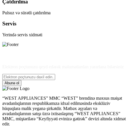
Çatdırılma
Pulsuz və sürətli çatdırılma
Servis
Yerində servis xidməti
Son məlumatlardan xəbərdar olun
Elektron poçtunuzu qeyd edərək məlumatlardan yararlana bilərsiniz
Abunə ol
“WEST APPLIANCES” MMC “WEST” brendinə məxsus məişət
avadanlıqlarının respublikamıza idxal edilməsində eksklüziv
hüquqlara malik yeganə şirkətdir. Mətbəx əşyaları və
avadanlıqlarının satışı üzrə ixtisaslaşmış “WEST APPLIANCES”
MMC, müştərilərə “Keyfiyyəti evinizə gətirək” devizi altında xidmət
edir.