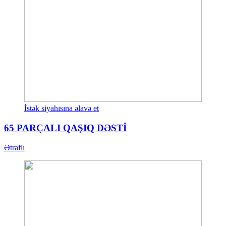
İstək siyahısına əlavə et
65 PARÇALI QAŞIQ DƏSTİ
Ətraflı