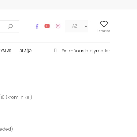
İstəklər
Ən münasib qiymətlər
IYALAR
ƏLAQƏ
10 (xrom-nikel)
 ədəd)