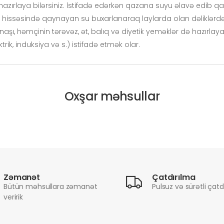
azırlaya bilərsiniz. İstifadə edərkən qazana suyu əlavə edib qay
an hissəsində qaynayan su buxarlanaraq laylarda olan dəliklərdə
şı, həmçinin tərəvəz, ət, balıq və diyetik yeməklər də hazırlaya b
ik, induksiya və s.) istifadə etmək olar.
Oxşar məhsullar
Zəmanət
Çatdırılma
Bütün məhsullara zəmanət
Pulsuz və sürətli çatd
veririk