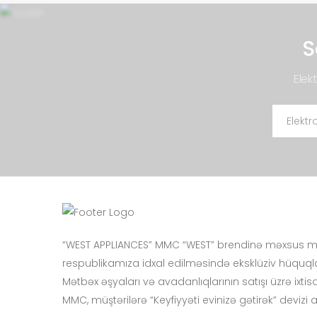
S
Elek
“WEST APPLIANCES” MMC “WEST” brendinə məxsus mə
respublikamıza idxal edilməsində eksklüziv hüquqla
Mətbəx əşyaları və avadanlıqlarının satışı üzrə ixt
MMC, müştərilərə “Keyfiyyəti evinizə gətirək” devizi 