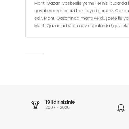
Mantı Qazanı vasitəsilə yeməklərinizi buxarda h
qoyub yeməklərinizi hazırlaya bilərsiniz. Qaz
edir. Mantı Qazanında mantı və düşbərə ilə yana
Mantı Qazanını bütün növ sobalarda (qaz, elektr
19 ildir sizinlə
2007 - 2026