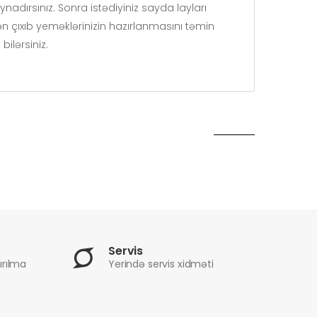
nadırsınız. Sonra istədiyiniz sayda layları
n çıxıb yeməklərinizin hazırlanmasını təmin
ilərsiniz.
Servis
ırılma
Yerində servis xidməti