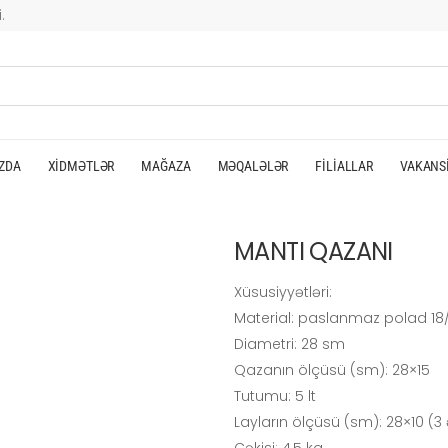
.
ZDA
XIDMƏTLƏR
MAĞAZA
MƏQALƏLƏR
FILIALLAR
VAKANS
MANTI QAZANI
Xüsusiyyətləri:
Material: paslanmaz polad 18/
Diametri: 28 sm
Qazanın ölçüsü (sm): 28×15
Tutumu: 5 lt
Layların ölçüsü (sm): 28×10 (3