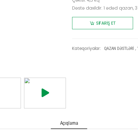
Çəkisi: 4,5 kq
Dəstə daxildir: 1 ədəd qazan,
SİFARİŞ ET
Kateqoriyalar:
,
QAZAN DƏSTLƏRİ
Açıqlama