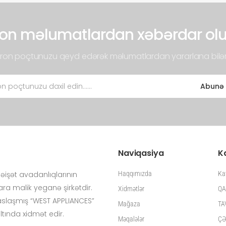
on məlumatlardan xəbərdar ol
tron poçtunuzu qeyd edərək məlumatlardan yararlana bilər
Abunə 
Naviqasiya
K
işət avadanlıqlarının
Haqqımızda
Ka
ra malik yeganə şirkətdir.
Xidmətlər
QA
isaslaşmış “WEST APPLIANCES”
Mağaza
TA
altında xidmət edir.
Məqalələr
ÇƏ