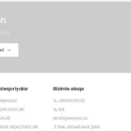
un
siniz
ol
ateqoriyalar
Bizimlə əlaqə
teqoriyasız
+994504290702
ZAN DƏSTLƏRİ
928
VALAR
info@westmmc.az
NGƏL-BIÇAQ DƏSTLƏRİ
Bakı, Əhmədli kəndi, Şahin