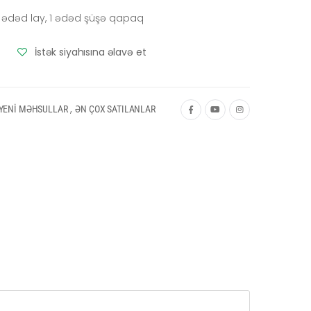
 3 ədəd lay, 1 ədəd şüşə qapaq
İstək siyahısına əlavə et
,
YENİ MƏHSULLAR
ƏN ÇOX SATILANLAR