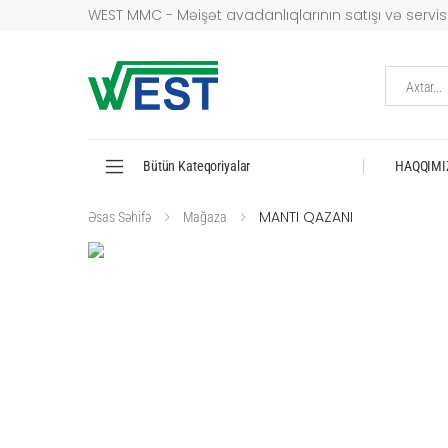
WEST MMC - Məişət avadanlıqlarının satışı və servisi
Axtar...
Bütün Kateqoriyalar
HAQQIMI
MANTI QAZANI
Əsas Səhifə
Mağaza