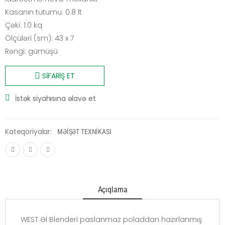
Kasanın tutumu: 0.8 lt
Çəki: 1.0 kq
Ölçüləri (sm): 43 x 7
Rəngi: gümüşü
SİFARİŞ ET
İstək siyahısına əlavə et
Kateqoriyalar:
MƏİŞƏT TEXNİKASI
Açıqlama
WEST Əl Blenderi paslanmaz poladdan hazırlanmış