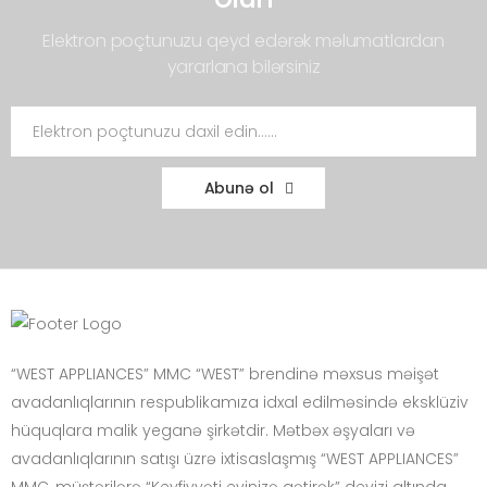
Elektron poçtunuzu qeyd edərək məlumatlardan
yararlana bilərsiniz
Abunə ol
“WEST APPLIANCES” MMC “WEST” brendinə məxsus məişət
avadanlıqlarının respublikamıza idxal edilməsində eksklüziv
hüquqlara malik yeganə şirkətdir. Mətbəx əşyaları və
avadanlıqlarının satışı üzrə ixtisaslaşmış “WEST APPLIANCES”