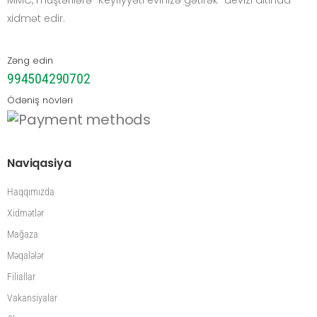
MMC, müştərilərə “Keyfiyyəti evinizə gətirək” devizi altında
xidmət edir.
Zəng edin
994504290702
Ödəniş növləri
Naviqasiya
Haqqımızda
Xidmətlər
Mağaza
Məqalələr
Filiallar
Vakansiyalar