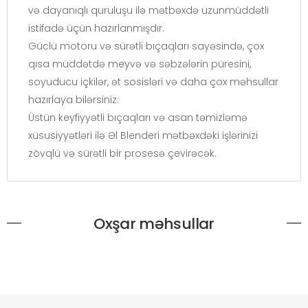
və dayanıqlı quruluşu ilə mətbəxdə uzunmüddətli
istifadə üçün hazırlanmışdır.
Güclü motoru və sürətli bıçaqları sayəsində, çox
qısa müddətdə meyvə və səbzələrin püresini,
soyuducu içkilər, ət sosisləri və daha çox məhsullar
hazırlaya bilərsiniz.
Üstün keyfiyyətli bıçaqları və asan təmizləmə
xüsusiyyətləri ilə Əl Blenderi mətbəxdəki işlərinizi
zövqlü və sürətli bir prosesə çevirəcək.
Oxşar məhsullar