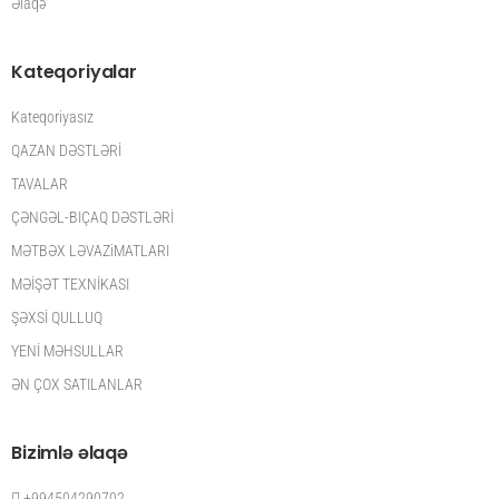
Əlaqə
Kateqoriyalar
Kateqoriyasız
QAZAN DƏSTLƏRİ
TAVALAR
ÇƏNGƏL-BIÇAQ DƏSTLƏRİ
MƏTBƏX LƏVAZiMATLARI
MƏİŞƏT TEXNİKASI
ŞƏXSİ QULLUQ
YENİ MƏHSULLAR
ƏN ÇOX SATILANLAR
Bizimlə əlaqə
+994504290702