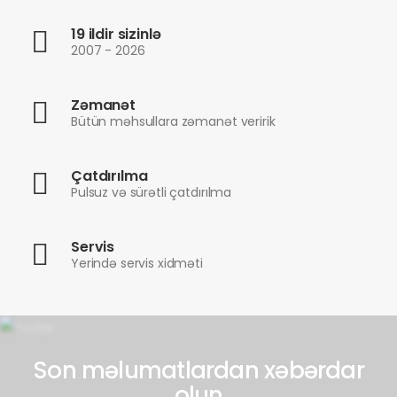
19 ildir sizinlə
2007 - 2026
Zəmanət
Bütün məhsullara zəmanət veririk
Çatdırılma
Pulsuz və sürətli çatdırılma
Servis
Yerində servis xidməti
Son məlumatlardan xəbərdar
olun