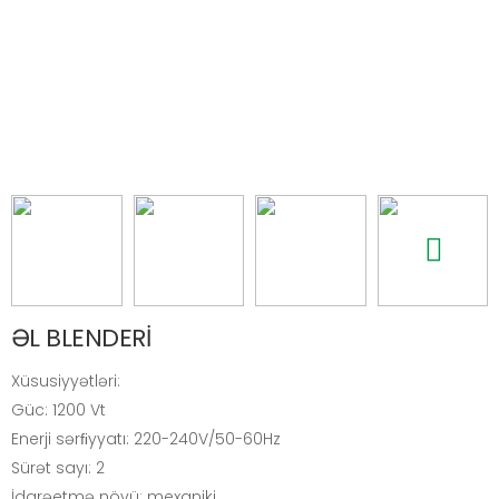
ƏL BLENDERİ
Xüsusiyyətləri:
Güc: 1200 Vt
Enerji sərﬁyyatı: 220-240V/50-60Hz
Sürət sayı: 2
İdarəetmə növü: mexaniki