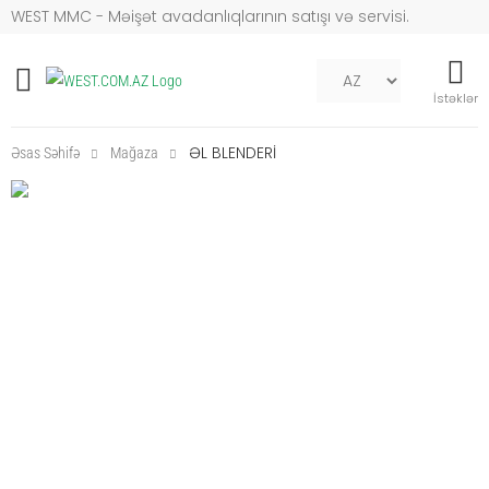
WEST MMC - Məişət avadanlıqlarının satışı və servisi.
Mob naviqasiya
İstəklər
ƏL BLENDERİ
Əsas Səhifə
Mağaza