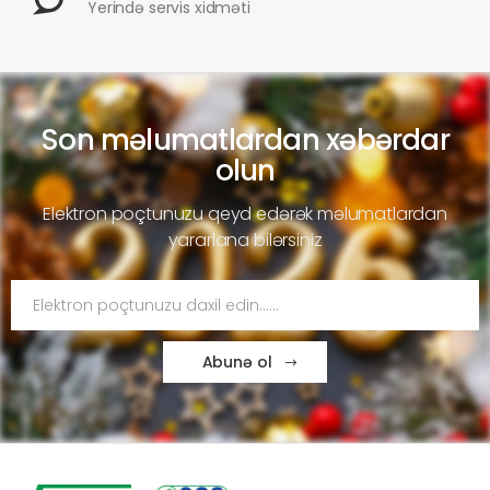
Yerində servis xidməti
Son məlumatlardan xəbərdar
olun
Elektron poçtunuzu qeyd edərək məlumatlardan
yararlana bilərsiniz
Abunə ol