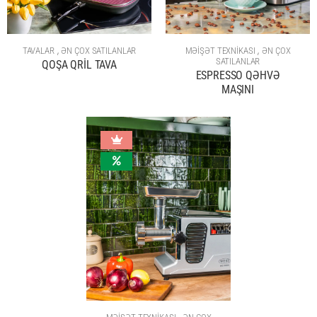
,
,
TAVALAR
ƏN ÇOX SATILANLAR
MƏİŞƏT TEXNİKASI
ƏN ÇOX
SATILANLAR
QOŞA QRİL TAVA
ESPRESSO QƏHVƏ
MAŞINI