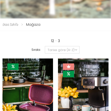
Mağaza
Əsas Səhifə
12
-
3
Sırala: