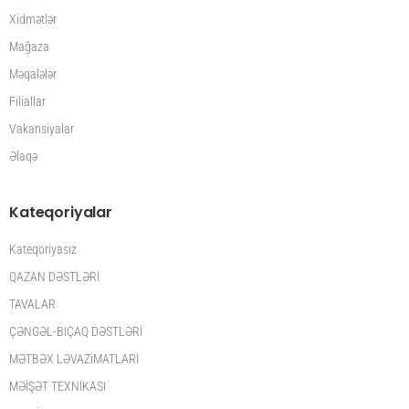
Xidmətlər
Mağaza
Məqalələr
Filiallar
Vakansiyalar
Əlaqə
Kateqoriyalar
Kateqoriyasız
QAZAN DƏSTLƏRİ
TAVALAR
ÇƏNGƏL-BIÇAQ DƏSTLƏRİ
MƏTBƏX LƏVAZiMATLARI
MƏİŞƏT TEXNİKASI