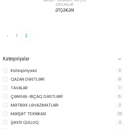
,
MƏİŞƏT TEXNİKASI
ƏN ÇOX
SATILANLAR
ƏTÇƏKƏN
2
›
‹
1
Kateqoriyalar
Kateqoriyasız
0
QAZAN DƏSTLƏRİ
9
TAVALAR
7
ÇƏNGƏL-BIÇAQ DƏSTLƏRİ
6
MƏTBƏX LƏVAZiMATLARI
2
MƏİŞƏT TEXNİKASI
20
ŞƏXSİ QULLUQ
3