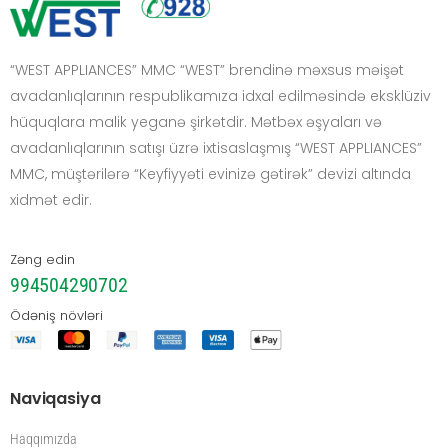
“WEST APPLIANCES” MMC “WEST” brendinə məxsus məişət
avadanlıqlarının respublikamıza idxal edilməsində eksklüziv
hüquqlara malik yeganə şirkətdir. Mətbəx əşyaları və
avadanlıqlarının satışı üzrə ixtisaslaşmış “WEST APPLIANCES”
MMC, müştərilərə “Keyfiyyəti evinizə gətirək” devizi altında
xidmət edir.
Zəng edin
994504290702
Ödəniş növləri
Naviqasiya
Haqqımızda