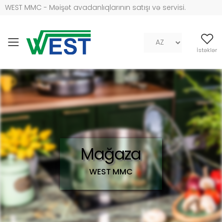
WEST MMC - Məişət avadanlıqlarının satışı və servisi.
Mob naviqasiya
İstəklər
Mağaza
WEST MMC