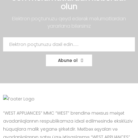
olun
Elektron poçtunuzu qeyd edərək məlumatlardan
yararlana bilərsiniz
Abunə ol
“WEST APPLIANCES” MMC “WEST” brendinə məxsus məişət
avadanlıqlarının respublikamıza idxal edilməsində eksklüziv
hüquqlara malik yeganə şirkətdir. Mətbəx əşyaları və
avadanlıqlarının satışı üzrə ixtisaslaşmış “WEST APPLIANCES”