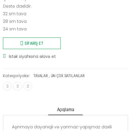
Dəstə daxildir:
32 sm tava
28 sm tava
24 sm tava
SİFARİŞ ET
İstək siyahısına əlavə et
Kateqoriyalar:
,
TAVALAR
ƏN ÇOX SATILANLAR
Açıqlama
Aşınmaya dayanıqlı və yanmaz-yapışmaz daxili