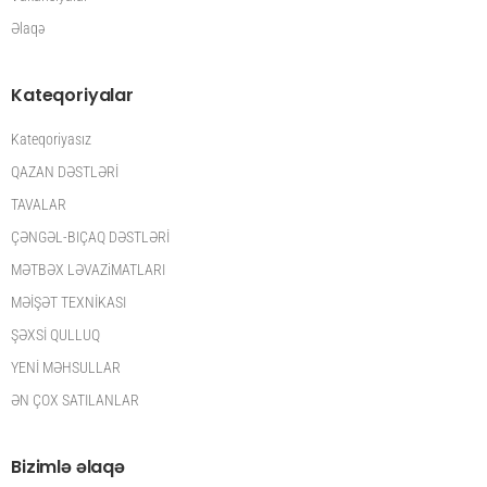
Əlaqə
Kateqoriyalar
Kateqoriyasız
QAZAN DƏSTLƏRİ
TAVALAR
ÇƏNGƏL-BIÇAQ DƏSTLƏRİ
MƏTBƏX LƏVAZiMATLARI
MƏİŞƏT TEXNİKASI
ŞƏXSİ QULLUQ
YENİ MƏHSULLAR
ƏN ÇOX SATILANLAR
Bizimlə əlaqə