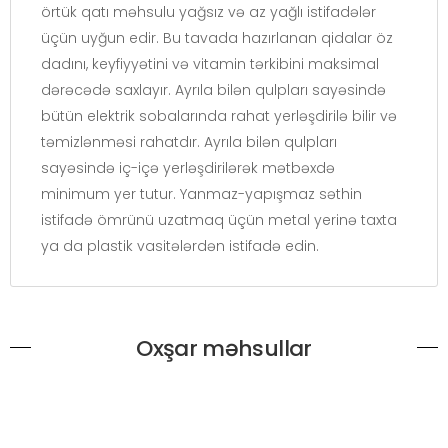
örtük qatı məhsulu yağsız və az yağlı istifadələr
üçün uyğun edir. Bu tavada hazırlanan qidalar öz
dadını, keyfiyyətini və vitamin tərkibini maksimal
dərəcədə saxlayır. Ayrıla bilən qulpları sayəsində
bütün elektrik sobalarında rahat yerləşdirilə bilir və
təmizlənməsi rahatdır. Ayrıla bilən qulpları
sayəsində iç-içə yerləşdirilərək mətbəxdə
minimum yer tutur. Yanmaz-yapışmaz səthin
istifadə ömrünü uzatmaq üçün metal yerinə taxta
ya da plastik vasitələrdən istifadə edin.
Oxşar məhsullar