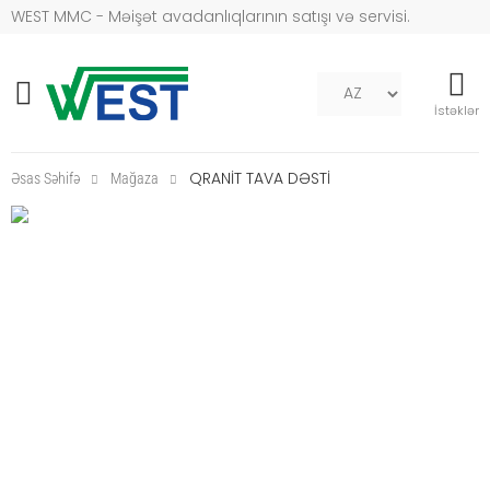
WEST MMC - Məişət avadanlıqlarının satışı və servisi.
Mob naviqasiya
İstəklər
QRANİT TAVA DƏSTİ
Əsas Səhifə
Mağaza