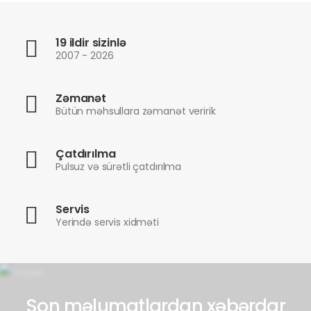
19 ildir sizinlə
2007 - 2026
Zəmanət
Bütün məhsullara zəmanət veririk
Çatdırılma
Pulsuz və sürətli çatdırılma
Servis
Yerində servis xidməti
Son məlumatlardan xəbərdar