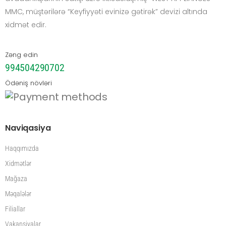
MMC, müştərilərə “Keyfiyyəti evinizə gətirək” devizi altında
xidmət edir.
Zəng edin
994504290702
Ödəniş növləri
Naviqasiya
Haqqımızda
Xidmətlər
Mağaza
Məqalələr
Filiallar
Vakansiyalar