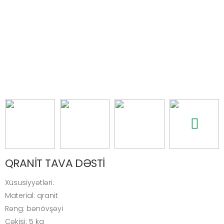
QRANİT TAVA DƏSTİ
Xüsusiyyətləri:
Material: qranit
Rəng: bənövşəyi
Çəkisi: 5 kq