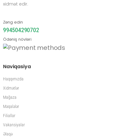
xidmət edir.
Zəng edin
994504290702
Ödəniş növləri
Naviqasiya
Haqqımızda
Xidmətlər
Mağaza
Məqalələr
Filiallar
Vakansiyalar
Əlaqə