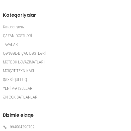
Kateqoriyalar
Kateqoriyasız
QAZAN DƏSTLƏRİ
TAVALAR
ÇƏNGƏL-BIÇAQ DƏSTLƏRİ
MƏTBƏX LƏVAZiMATLARI
MƏİŞƏT TEXNİKASI
ŞƏXSİ QULLUQ
YENİ MƏHSULLAR
ƏN ÇOX SATILANLAR
Bizimlə əlaqə
+994504290702