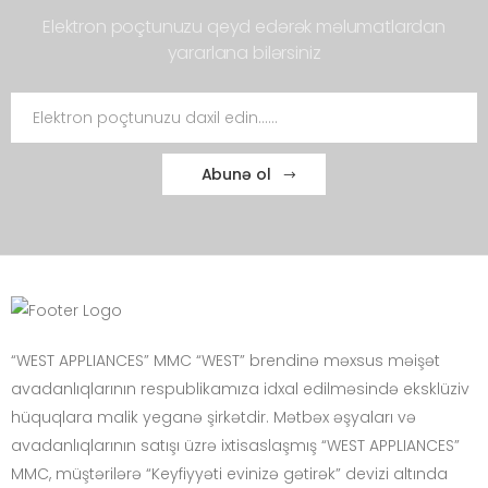
Elektron poçtunuzu qeyd edərək məlumatlardan
yararlana bilərsiniz
Abunə ol
“WEST APPLIANCES” MMC “WEST” brendinə məxsus məişət
avadanlıqlarının respublikamıza idxal edilməsində eksklüziv
hüquqlara malik yeganə şirkətdir. Mətbəx əşyaları və
avadanlıqlarının satışı üzrə ixtisaslaşmış “WEST APPLIANCES”
MMC, müştərilərə “Keyfiyyəti evinizə gətirək” devizi altında