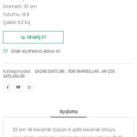
Diametri: 32 sm
Tutumu: 14 lt
Çəkisi: 5,2 kq
SİFARİŞ ET
İstək siyahısına əlavə et
Kateqoriyalar:
,
,
QAZAN DƏSTLƏRİ
YENİ MƏHSULLAR
ƏN ÇOX
SATILANLAR
Açıqlama
32 sm–lik Keramik Qazan 5 qatlı keramik örtüyü