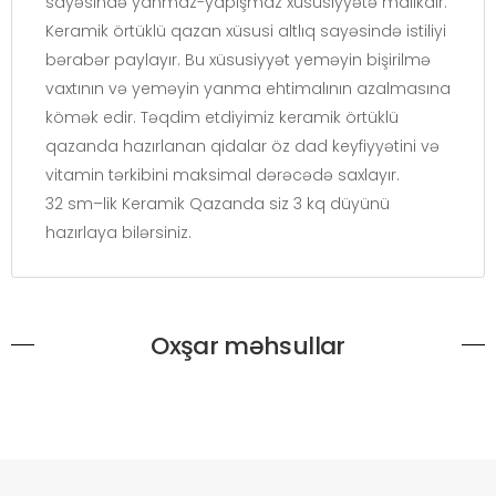
sayəsində yanmaz-yapışmaz xüsusiyyətə malikdir.
Keramik örtüklü qazan xüsusi altlıq sayəsində istiliyi
bərabər paylayır. Bu xüsusiyyət yeməyin bişirilmə
vaxtının və yeməyin yanma ehtimalının azalmasına
kömək edir. Təqdim etdiyimiz keramik örtüklü
qazanda hazırlanan qidalar öz dad keyfiyyətini və
vitamin tərkibini maksimal dərəcədə saxlayır.
32 sm–lik Keramik Qazanda siz 3 kq düyünü
hazırlaya bilərsiniz.
Oxşar məhsullar