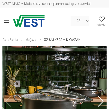
WEST MMC - Məişət avadanlıqlarının satışı və servisi.
Mob naviqasiya
İstəklər
32 SM KERAMİK QAZAN
Əsas Səhifə
Mağaza